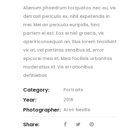
Alienum phaedrum torquatos nec eu, vis
detraxit periculis ex, nihil expetendis in
mei. Mei an pericula euripidis, hinc
partem ei est. Eos ei nisl graecis, vix
apeririconsequat an. Eius lorem tincidunt
vix at, vel pertinax sensibus id, error
epicurei mea et. Mea facilisis urbanitas
moderatius id. Vis ei rationibus
definiebas
Category:
Portraits
Year:
2016
Photographer:
Aron Neville
Share: